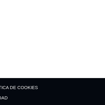
N
CONTACTO
987 42 82 95
24300 Bembibre
TICA DE COOKIES
IDAD