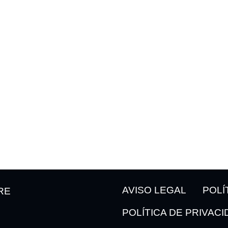
CLUB
INFORMACIÓ
Historia
Plantilla
ltimas noticias
Clasificación
Calendario
AVISO LEGAL
POLÍ
RE
POLÍTICA DE PRIVAC