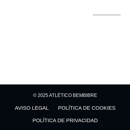
CONTACTO
CLUB
INFORMACIÓN
987
Historia
Plantilla
42 82
95
Últimas
Clasificación
noticias
Calendario
24300
Bembibre
© 2025 ATLÉTICO BEMBIBRE
AVISO LEGAL
POLÍTICA DE COOKIES
POLÍTICA DE PRIVACIDAD